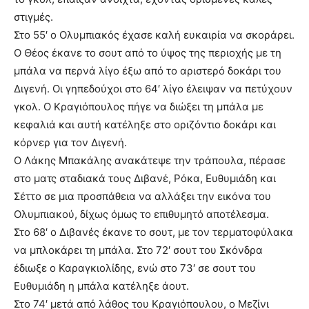
στιγμές.
Στο 55′ ο Ολυμπιακός έχασε καλή ευκαιρία να σκοράρει.
Ο Θέος έκανε το σουτ από το ύψος της περιοχής με τη
μπάλα να περνά λίγο έξω από το αριστερό δοκάρι του
Διγενή. Οι γηπεδούχοι στο 64′ λίγο έλειψαν να πετύχουν
γκολ. Ο Κραγιόπουλος πήγε να διώξει τη μπάλα με
κεφαλιά και αυτή κατέληξε στο οριζόντιο δοκάρι και
κόρνερ για τον Διγενή.
Ο Λάκης Μπακάλης ανακάτεψε την τράπουλα, πέρασε
στο ματς σταδιακά τους Διβανέ, Ρόκα, Ευθυμιάδη και
Σέττο σε μια προσπάθεια να αλλάξει την εικόνα του
Ολυμπιακού, δίχως όμως το επιθυμητό αποτέλεσμα.
Στο 68′ ο Διβανές έκανε το σουτ, με τον τερματοφύλακα
να μπλοκάρει τη μπάλα. Στο 72′ σουτ του Σκόνδρα
έδιωξε ο Καραγκιολίδης, ενώ στο 73′ σε σουτ του
Ευθυμιάδη η μπάλα κατέληξε άουτ.
Στο 74′ μετά από λάθος του Κραγιόπουλου, ο Μεζίνι