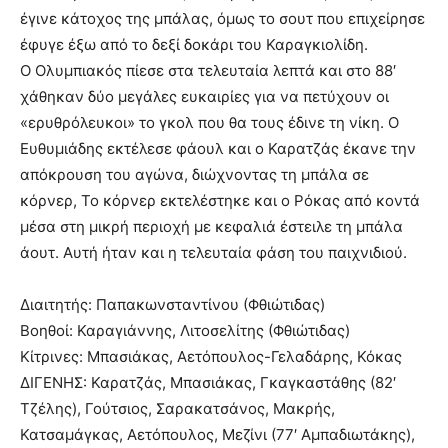
έγινε κάτοχος της μπάλας, όμως το σουτ που επιχείρησε
έφυγε έξω από το δεξί δοκάρι του Καραγκιολίδη.
Ο Ολυμπιακός πίεσε στα τελευταία λεπτά και στο 88′
χάθηκαν δύο μεγάλες ευκαιρίες για να πετύχουν οι
«ερυθρόλευκοι» το γκολ που θα τους έδινε τη νίκη. Ο
Ευθυμιάδης εκτέλεσε φάουλ και ο Καρατζάς έκανε την
απόκρουση του αγώνα, διώχνοντας τη μπάλα σε
κόρνερ, Το κόρνερ εκτελέστηκε και ο Ρόκας από κοντά
μέσα στη μικρή περιοχή με κεφαλιά έστειλε τη μπάλα
άουτ. Αυτή ήταν και η τελευταία φάση του παιχνιδιού.
Διαιτητής: Παπακωνσταντίνου (Φθιώτιδας)
Βοηθοί: Καραγιάννης, Λιτοσελίτης (Φθιώτιδας)
Κίτρινες: Μπασιάκας, Αετόπουλος-Γελαδάρης, Κόκας
ΔΙΓΕΝΗΣ: Καρατζάς, Μπασιάκας, Γκαγκαστάθης (82′
Τζέλης), Γούτσιος, Σαρακατσάνος, Μακρής,
Κατσαμάγκας, Αετόπουλος, Μεζίνι (77′ Αμπαδιωτάκης),